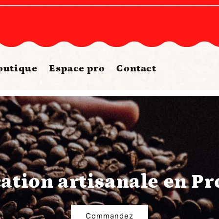
outique
Espace pro
Contact
ation artisanale en P
Commandez